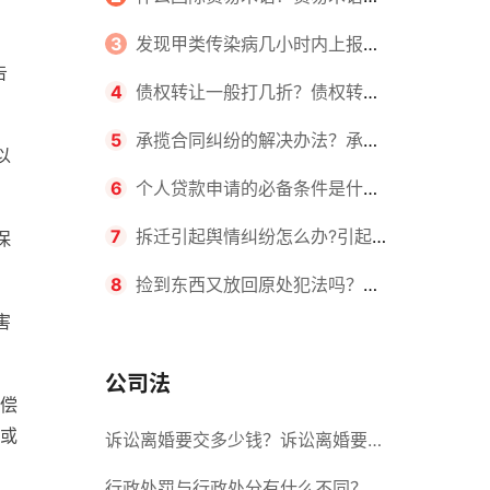
么？ 天天热闻
国际贸易中起着积极的作用主要表现
3
发现甲类传染病几小时内上报？
告
在哪几个方面？_视点
工作期间得了传染病算不算工伤？
4
债权转让一般打几折？债权转让
合法吗？
5
承揽合同纠纷的解决办法？承揽
以
合同质保期一般多长时间？|环球看
6
个人贷款申请的必备条件是什
点
么？申请贷款的流程是什么？
7
拆迁引起舆情纠纷怎么办?引起征
保
地拆迁纠纷的原因有哪些?
8
捡到东西又放回原处犯法吗？捡
害
到东西又扔了需要赔偿吗？
公司法
偿
或
诉讼离婚要交多少钱？诉讼离婚要多
久才能离婚？ 今日热闻
行政处罚与行政处分有什么不同？行