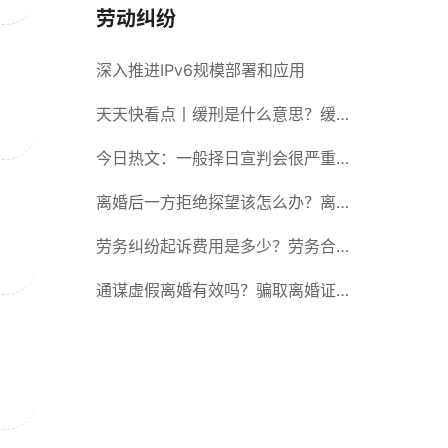
劳动纠纷
深入推进IPv6规模部署和应用
天天快看点丨缓刑是什么意思？缓刑
需要坐牢吗？
今日热文：一般择日宣判会很严重
吗？择日宣判会提前通知吗？
离婚后一方拒绝探望该怎么办？离婚
拒绝探视会怎么样？ 当前简讯
劳务纠纷起诉费用是多少？劳务合同
纠纷的诉讼费由谁承担？
通谋虚假离婚有效吗？骗取离婚证是
违法行为吗？