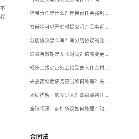
不
政处罚记入档案吗？
连带责任是什么？连带责任会强制执
程
行吗？
答辩状可以开庭时提交吗？民事诉讼
答辩期限是多久？-当前短讯
分居协议怎么写？写分居协议的注意
事项有哪些？
遗嘱有效期是多长时间？遗嘱变更受
益人有效吗？|当前热讯
轻伤二级公证处会给受害人什么材
料？轻伤二级赔了钱还要坐牢吗？_
夫妻离婚后债务应当如何处理？夫妻
全球速读
离婚债务分割书面协议怎么写？
盗窃拘留一般多少天？盗窃罪判几
年？ 全球速读
全球视讯！商标争议如何处理？驰名
商标保护的期限是如何规定的？
合同法