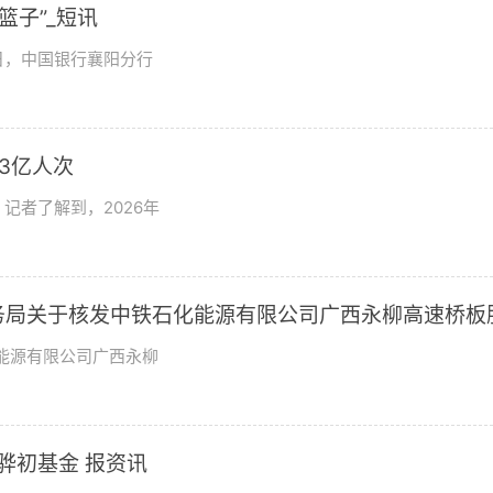
篮子”_短讯
日，中国银行襄阳分行
3亿人次
记者了解到，2026年
市商务局关于核发中铁石化能源有限公司广西永柳高速桥板
批准证书的批复
化能源有限公司广西永柳
骅初基金 报资讯