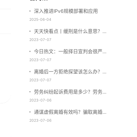
深入推进IPv6规模部署和应用
2025-06-04
天天快看点丨缓刑是什么意思？缓
刑需要坐牢吗？
2023-07-07
今日热文：一般择日宣判会很严重
吗？择日宣判会提前通知吗？
2023-07-07
离婚后一方拒绝探望该怎么办？离
婚拒绝探视会怎么样？ 当前简讯
2023-07-07
劳务纠纷起诉费用是多少？劳务合
同纠纷的诉讼费由谁承担？
2023-07-06
通谋虚假离婚有效吗？骗取离婚证
是违法行为吗？
2023-07-06