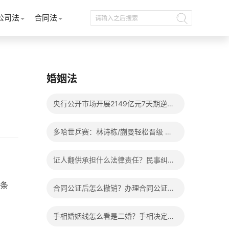
公司法
合同法
婚姻法
？
央行公开市场开展2149亿元7天期逆回
购操作
多哈世乒赛：林诗栋/蒯曼轻松晋级 混
双8强赛将上演两场中日对决
证人翻供承担什么法律责任？民事纠纷
亲戚可以作证吗？_每日头条
条
合同公证后怎么撤销？办理合同公证需
要十五个工作日吗？ 天天观焦点
手相婚姻线怎么看是二婚？手相决定一