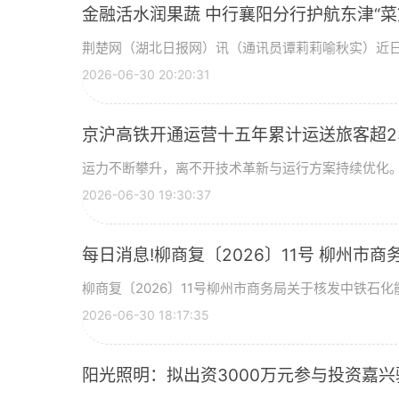
金融活水润果蔬 中行襄阳分行护航东津“菜
荆楚网（湖北日报网）讯（通讯员谭莉莉喻秋实）近
2026-06-30 20:20:31
京沪高铁开通运营十五年累计运送旅客超2
运力不断攀升，离不开技术革新与运行方案持续优化。
2026-06-30 19:30:37
每日消息!柳商复〔2026〕11号 柳州
区南区加油站等2座加油站成品油零售经营
柳商复〔2026〕11号柳州市商务局关于核发中铁石
2026-06-30 18:17:35
阳光照明：拟出资3000万元参与投资嘉兴