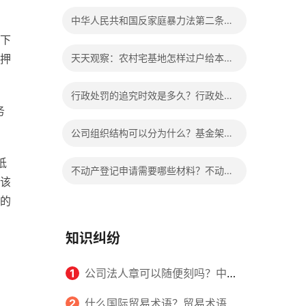
个人的婚姻吗？
中华人民共和国反家庭暴力法第二条的
下
内容是什么？冷暴力指的都有哪些内
押
天天观察：农村宅基地怎样过户给本村
容？
人？老人去世后宅基地归谁？
行政处罚的追究时效是多久？行政处罚
务
的方式有哪些？
公司组织结构可以分为什么？基金架构
与组织结构设计的内容是什么？
抵
不动产登记申请需要哪些材料？不动产
该
证和房产证是一样的吗？|全球热点
的
知识纠纷
1
公司法人章可以随便刻吗？中华
人民共和国公司法第三条的内容是什
2
什么国际贸易术语？贸易术语在