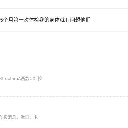
5个月第一次体检我的身体就有问题他们
tructeraA两款CXL控
讯
想创投消息，近日，求