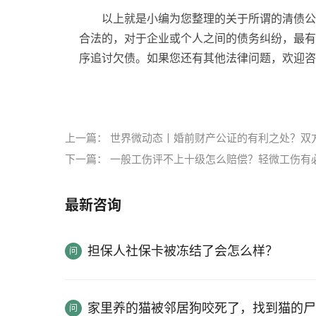
以上就是小编为您整理的关于所谓的清债公
合法的，对于企业或个人之间的债务纠纷，最有
序追讨欠债。如果您还有其他法律问题，欢迎咨
标签：
清债公司
个人债务
债务纠纷
解决纠纷
上一篇：
世界微动态丨婚前财产公证的有利之处？双
下一篇：
一般工伤评不上十级怎么赔偿？轻微工伤有
最新咨询
担保人社保卡被冻结了会怎么样？
家里养的猫被邻居狗咬死了，找到猫的尸